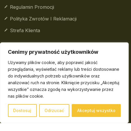
Regulamin Promocji
Polityka Zwrotów I Reklamacji
Strefa Klienta
Cenimy prywatność użytkowników
© 2026
DailyBox
Sp. z o.o. Wszelkie prawa
Używamy plików cookie, aby poprawić jakość
zastrzeżone.
przeglądania, wyświetlać reklamy lub treści dostosowane
do indywidualnych potrzeb użytkowników oraz
DailyBox
Sp. z o.o. wpisana do Centralnej Ewidencji i
analizować ruch na stronie. Kliknięcie przycisku „Akceptuj
Informacji o Działalności Gospodarczej
wszystkie” oznacza zgodę na wykorzystywanie przez
Rzeczypospolitej Polskiej, prowadzona przez Ministra
nas plików cookie.
właściwego do spraw gospodarki.
Sąd rejestrowy: Sąd Rejonowy dla Krakowa-
Dostosuj
Odrzucać
Akceptuj wszystko
Śródmieścia w Krakowie, XI Wydział Gospodarczy
Krajowego Rejestru Sądowego.
Kapitał zakładowy: 5 000 zł.