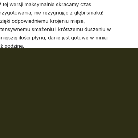
 tej wersji maksymalnie skracamy czas
rzygotowania, nie rezygnując z głębi smaku!
zięki odpowiedniemu krojeniu mięsa,
ntensywnemu smażeniu i krótszemu duszeniu w
niejszej ilości płynu, danie jest gotowe w mniej
iż godzinę.
Seweryn
50 minut