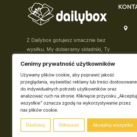
KONT
Z Dailybox gotujesz smacznie bez
wysiłku. My dobieramy składniki, Ty
cieszysz się gotowaniem.
Cenimy prywatność użytkowników
Używamy plików cookie, aby poprawić jakość
przeglądania, wyświetlać reklamy lub treści dostosowane
do indywidualnych potrzeb użytkowników oraz
analizować ruch na stronie. Kliknięcie przycisku „Akceptuj
wszystkie” oznacza zgodę na wykorzystywanie przez
nas plików cookie.
Dostosuj
Odrzucać
Akceptuj wszystko