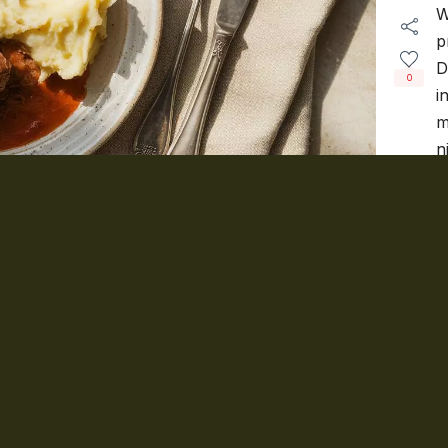
W
p
D
0
i
m
n
lubionych