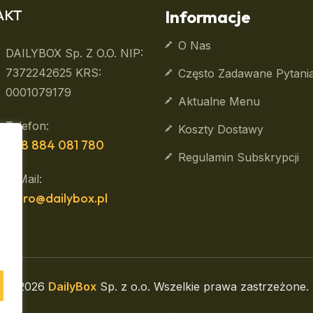
AKT
Informacje
O Nas
DAILYBOX Sp. Z O.o. NIP:
7372242625 KRS:
Często Zadawane Pytani
0001079179
Aktualne Menu
Telefon:
Koszty Dostawy
+48 884 081 780
Regulamin Subskrypcji
E-Mail:
biuro@dailybox.pl
© 2026
DailyBox
Sp. z o.o. Wszelkie prawa zastrzeżone.