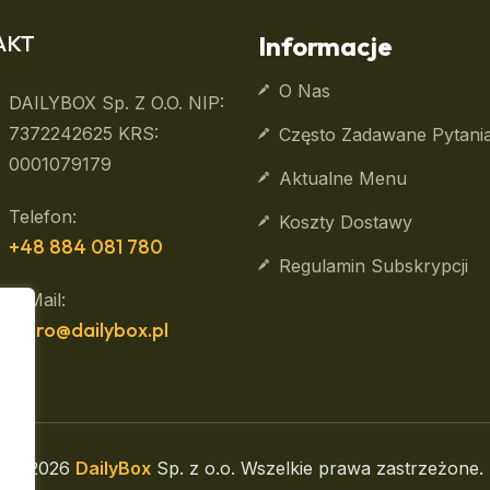
AKT
Informacje
O Nas
DAILYBOX Sp. Z O.o. NIP:
7372242625 KRS:
Często Zadawane Pytani
0001079179
Aktualne Menu
Telefon:
Koszty Dostawy
+48 884 081 780
Regulamin Subskrypcji
E-Mail:
biuro@dailybox.pl
© 2026
DailyBox
Sp. z o.o. Wszelkie prawa zastrzeżone.