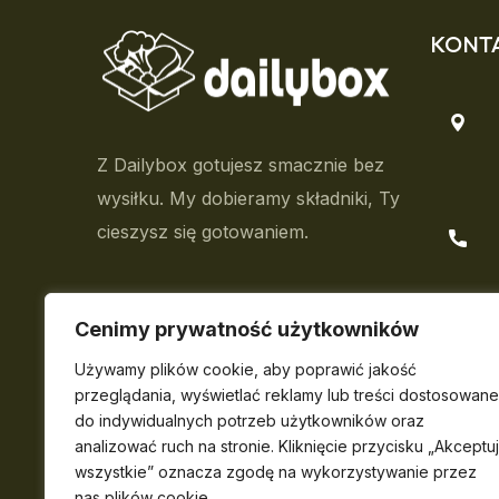
KONT
Z Dailybox gotujesz smacznie bez
wysiłku. My dobieramy składniki, Ty
cieszysz się gotowaniem.
Cenimy prywatność użytkowników
Używamy plików cookie, aby poprawić jakość
przeglądania, wyświetlać reklamy lub treści dostosowane
do indywidualnych potrzeb użytkowników oraz
analizować ruch na stronie. Kliknięcie przycisku „Akceptuj
wszystkie” oznacza zgodę na wykorzystywanie przez
nas plików cookie.