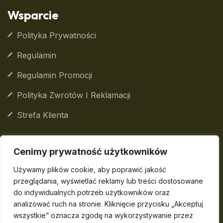
Wsparcie
Polityka Prywatności
Regulamin
Regulamin Promocji
Polityka Zwrotów I Reklamacji
Strefa Klienta
Cenimy prywatność użytkowników
© 2026
DailyBox
Sp. z o.o. Wszelkie prawa
Używamy plików cookie, aby poprawić jakość
zastrzeżone.
przeglądania, wyświetlać reklamy lub treści dostosowane
do indywidualnych potrzeb użytkowników oraz
DailyBox
Sp. z o.o. wpisana do Centralnej Ewidencji i
analizować ruch na stronie. Kliknięcie przycisku „Akceptuj
Informacji o Działalności Gospodarczej
wszystkie” oznacza zgodę na wykorzystywanie przez
Rzeczypospolitej Polskiej, prowadzona przez Ministra