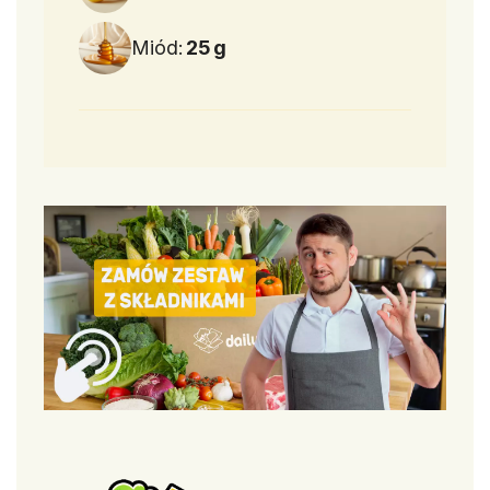
Miód:
25
g