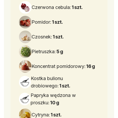
Czerwona cebula:
1
szt.
Pomidor:
1
szt.
Czosnek:
1
szt.
Pietruszka:
5
g
Koncentrat pomidorowy:
16
g
Kostka bulionu
drobiowego:
1
szt.
Papryka wędzona w
proszku:
10
g
Cytryna:
1
szt.