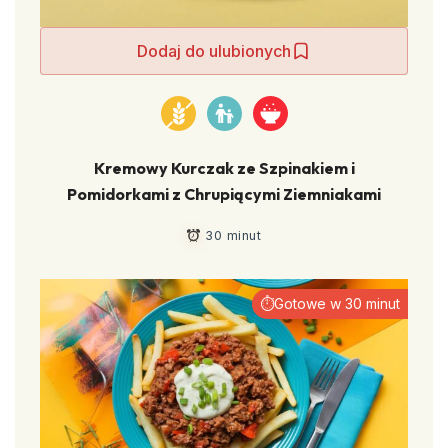
Dodaj do ulubionych
Kremowy Kurczak ze Szpinakiem i
Pomidorkami z Chrupiącymi Ziemniakami
30 minut
⏱Gotowe w 30 minut