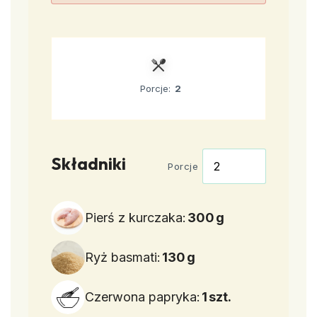
Porcje:
2
Składniki
Porcje
Pierś z kurczaka:
300
g
Ryż basmati:
130
g
Czerwona papryka:
1
szt.