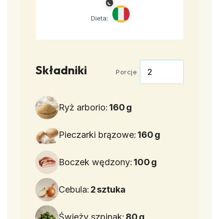
Dieta:
Składniki
Porcje
Ryż arborio:
160
g
Pieczarki brązowe:
160
g
Boczek wędzony:
100
g
Cebula:
2
sztuka
Świeży szpinak:
80
g