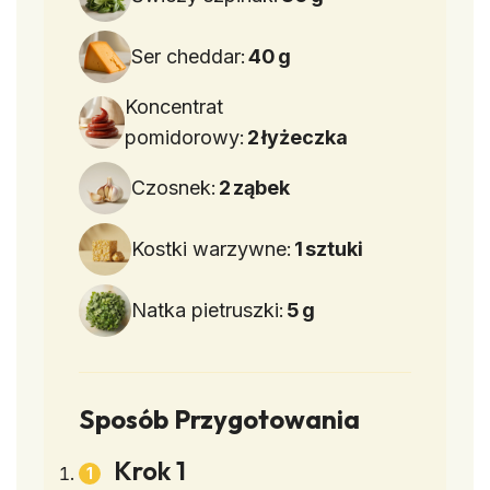
Ser cheddar:
40
g
Koncentrat
pomidorowy:
2
łyżeczka
Czosnek:
2
ząbek
Kostki warzywne:
1
sztuki
Natka pietruszki:
5
g
Sposób Przygotowania
Krok 1