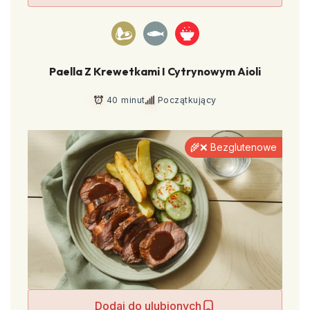
Paella Z Krewetkami I Cytrynowym Aioli
40 minut
Początkujący
🌾❌ Bezglutenowe
Dodaj do ulubionych