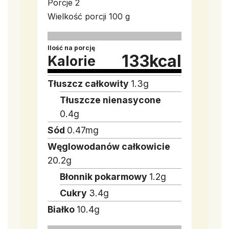
Porcje
2
Wielkość porcji
100 g
Ilość na porcję
133
kcal
Kalorie
Tłuszcz całkowity
1.3
g
Tłuszcze nienasycone
0.4
g
Sód
0.47
mg
Węglowodanów całkowicie
20.2
g
Błonnik pokarmowy
1.2
g
Cukry
3.4
g
Białko
10.4
g