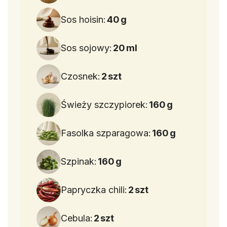
Sos hoisin:
40
g
Sos sojowy:
20
ml
Czosnek:
2
szt
Świeży szczypiorek:
160
g
Fasolka szparagowa:
160
g
Szpinak:
160
g
Papryczka chili:
2
szt
Cebula:
2
szt