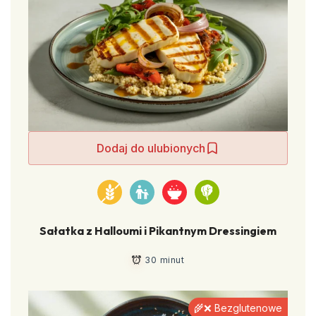
Dodaj do ulubionych
Sałatka z Halloumi i Pikantnym Dressingiem
30 minut
🌾❌ Bezglutenowe