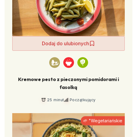
Dodaj do ulubionych
Kremowe pesto z pieczonymi pomidorami i
fasolką
25 minut
Początkujący
🌱 "Wegetariańskie