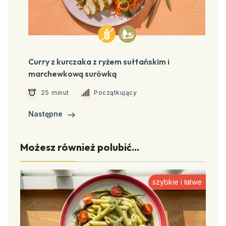
Curry z kurczaka z ryżem sułtańskim i
marchewkową surówką
25 minut
Początkujący
Następne
Możesz również polubić...
szybkie i łatwe