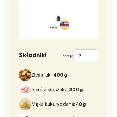
Dieta:
Składniki
Porcje
Ziemniaki:
400
g
Pierś z kurczaka:
300
g
Mąka kukurydziana:
40
g