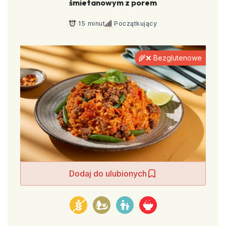
śmietanowym z porem
15 minut
Początkujący
🌾❌ Bezglutenowe
Dodaj do ulubionych