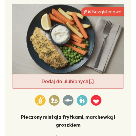
🌾❌ Bezglutenowe
Dodaj do ulubionych
Pieczony mintaj z frytkami, marchewką i
groszkiem