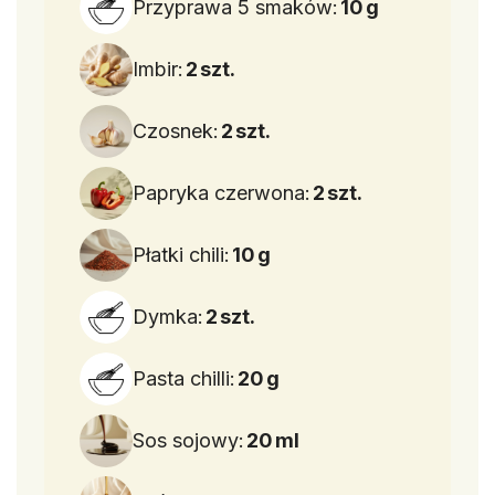
Przyprawa 5 smaków:
10
g
Imbir:
2
szt.
Czosnek:
2
szt.
Papryka czerwona:
2
szt.
Płatki chili:
10
g
Dymka:
2
szt.
Pasta chilli:
20
g
Sos sojowy:
20
ml