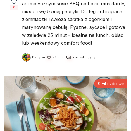
aromatycznym sosie BBQ na bazie musztardy,
0
miodu i wędzonej papryki. Do tego chrupiące
ziemniaczki i świeża sałatka z ogórkiem i
marynowaną cebulą. Pyszne, sycące i gotowe
w zaledwie 25 minut – idealne na lunch, obiad
lub weekendowy comfort food!
DailyBox
25 minut
Początkujący
🏋️ Fit i zdrowe