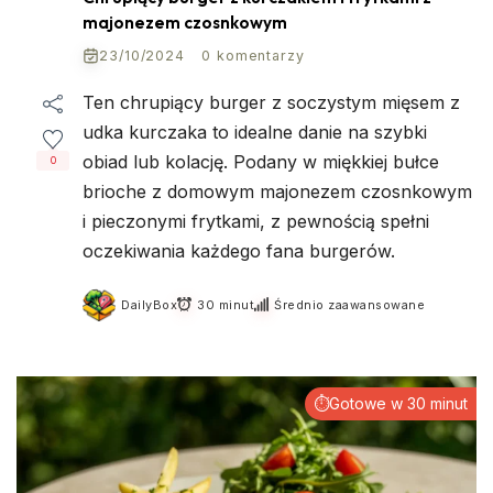
majonezem czosnkowym
23/10/2024
0 komentarzy
Ten chrupiący burger z soczystym mięsem z
udka kurczaka to idealne danie na szybki
obiad lub kolację. Podany w miękkiej bułce
0
brioche z domowym majonezem czosnkowym
i pieczonymi frytkami, z pewnością spełni
oczekiwania każdego fana burgerów.
DailyBox
30 minut
Średnio zaawansowane
⏱Gotowe w 30 minut