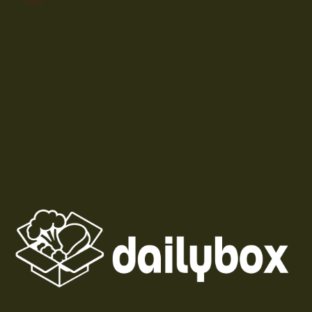
musztardowo-majonezowym. Idealne danie na
każdą okazję, które zachwyci smakiem i
wyglądem.
DailyBox
30 minut
Średnio zaawansowane