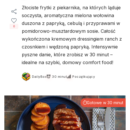
Złociste frytki z piekarnika, na których ląduje
soczysta, aromatyczna mielona wołowina
duszona z papryką, cebulą i przyprawami w
0
pomidorowo-musztardowym sosie. Całość
wykończona kremowym dressingiem ranch z
czosnkiem i wędzoną papryką. Intensywnie
pyszne danie, które zrobisz w 30 minut –
idealne na szybki, domowy comfort food!
DailyBox
30 minut
Początkujący
⏱Gotowe w 30 minut