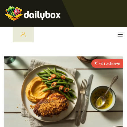
🏋️ Fit i zdrowe