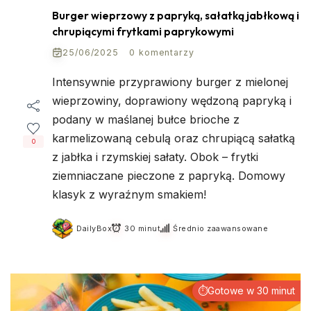
Burger wieprzowy z papryką, sałatką jabłkową i
chrupiącymi frytkami paprykowymi
25/06/2025
0 komentarzy
Intensywnie przyprawiony burger z mielonej
wieprzowiny, doprawiony wędzoną papryką i
podany w maślanej bułce brioche z
karmelizowaną cebulą oraz chrupiącą sałatką
0
z jabłka i rzymskiej sałaty. Obok – frytki
ziemniaczane pieczone z papryką. Domowy
klasyk z wyraźnym smakiem!
DailyBox
30 minut
Średnio zaawansowane
⏱Gotowe w 30 minut