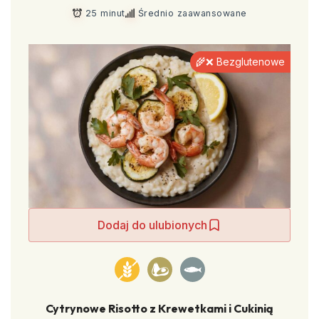
25 minut
Średnio zaawansowane
🌾❌ Bezglutenowe
Dodaj do ulubionych
Cytrynowe Risotto z Krewetkami i Cukinią