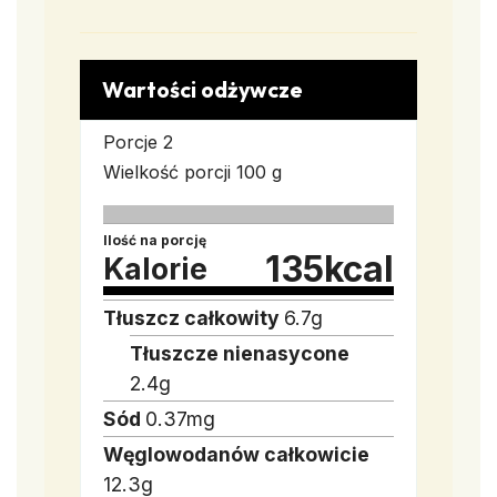
Wartości odżywcze
Porcje
2
Wielkość porcji
100 g
Ilość na porcję
135
kcal
Kalorie
Tłuszcz całkowity
6.7
g
Tłuszcze nienasycone
2.4
g
Sód
0.37
mg
Węglowodanów całkowicie
12.3
g