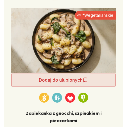
🌱 "Wegetariańskie
Dodaj do ulubionych
Zapiekanka z gnocchi, szpinakiem i
pieczarkami