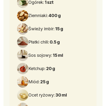
Ogórek:
1
szt
Ziemniaki:
400
g
Świeży imbir:
15
g
Płatki chili:
0.5
g
Sos sojowy:
15
ml
Ketchup:
20
g
Miód:
25
g
Ocet ryżowy:
30
ml