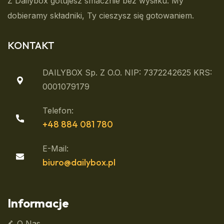
Z Dailybox gotujesz smacznie bez wysiłku. My
dobieramy składniki, Ty cieszysz się gotowaniem.
KONTAKT
DAILYBOX Sp. Z O.o. NIP: 7372242625 KRS:
0001079179
Telefon:
+48 884 081 780
E-Mail:
biuro@dailybox.pl
Informacje
O Nas