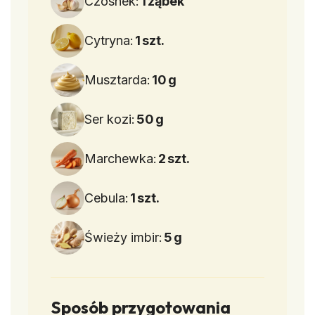
Czosnek:
1
ząbek
Cytryna:
1
szt.
Musztarda:
10
g
Ser kozi:
50
g
Marchewka:
2
szt.
Cebula:
1
szt.
Świeży imbir:
5
g
Sposób przygotowania