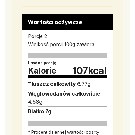
Wartości odżywcze
Porcje
2
Wielkość porcji
100g zawiera
Ilość na porcję
107
kcal
Kalorie
Tłuszcz całkowity
6.77
g
Węglowodanów całkowicie
4.58
g
Białko
7
g
* Procent dziennej wartości oparty