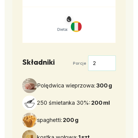
Dieta:
Składniki
Porcje
Polędwica wieprzowa:
300
g
250 śmietanka 30%:
200
ml
spaghetti:
200
g
kostka wołowa:
1
szt