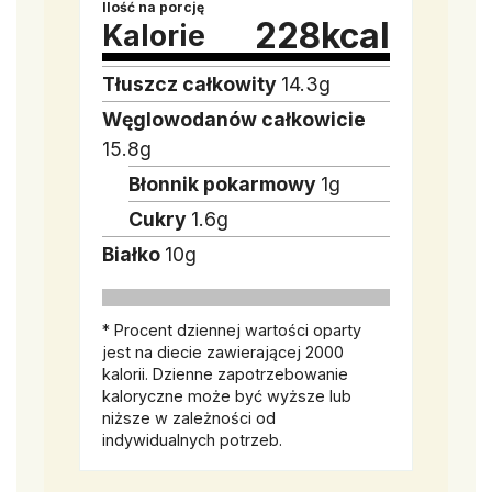
Ilość na porcję
228
kcal
Kalorie
Tłuszcz całkowity
14.3
g
Węglowodanów całkowicie
15.8
g
Błonnik pokarmowy
1
g
Cukry
1.6
g
Białko
10
g
* Procent dziennej wartości oparty
jest na diecie zawierającej 2000
kalorii. Dzienne zapotrzebowanie
kaloryczne może być wyższe lub
niższe w zależności od
indywidualnych potrzeb.