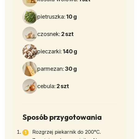
pietruszka:
10
g
czosnek:
2
szt
pieczarki:
140
g
parmezan:
30
g
cebula:
2
szt
Sposób przygotowania
Rozgrzej piekarnik do 200°C.