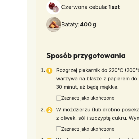
Czerwona cebula:
1
szt
Bataty:
400
g
Sposób przygotowania
Rozgrzej piekarnik do 220°C (200°C
warzywa na blasze z papierem do p
30 minut, aż będą miękkie.
Zaznacz jako ukończone
W moździerzu (lub drobno posiekaj) 
z oliwek, sól i szczyptę cukru. W
Zaznacz jako ukończone