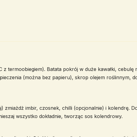
 z termoobiegiem). Batata pokrój w duże kawałki, cebulę na
ieczenia (można bez papieru), skrop olejem roślinnym, do
zmiażdż imbir, czosnek, chilli (opcjonalnie) i kolendrę. Do
ymieszaj wszystko dokładnie, tworząc sos kolendrowy.