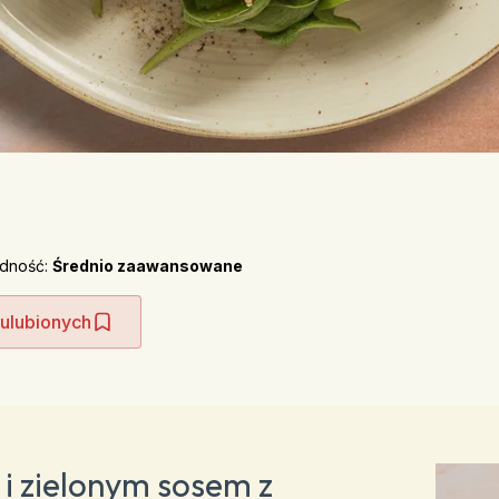
udność:
Średnio zaawansowane
 ulubionych
 i zielonym sosem z