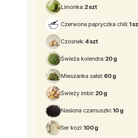
Limonka:
2
szt
Czerwona papryczka chili:
1
sz
Czosnek:
4
szt
Świeża kolendra:
20
g
Mieszanka sałat:
60
g
Świeży imbir:
20
g
Nasiona czarnuszki:
10
g
Ser kozi:
100
g