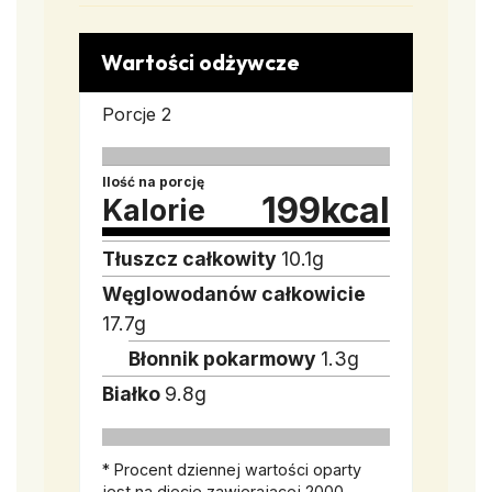
Wartości odżywcze
Porcje
2
Ilość na porcję
199
kcal
Kalorie
Tłuszcz całkowity
10.1
g
Węglowodanów całkowicie
17.7
g
Błonnik pokarmowy
1.3
g
Białko
9.8
g
* Procent dziennej wartości oparty
jest na diecie zawierającej 2000