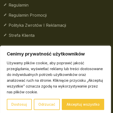
Regulamin
Regulamin Promocji
Polityka Zwrotów I Reklamacji
Strefa Klienta
Cenimy prywatność użytkowników
© 2026
DailyBox
Sp. z o.o. Wszelkie prawa
Używamy plików cookie, aby poprawić jakość
zastrzeżone.
przeglądania, wyświetlać reklamy lub treści dostosowane
do indywidualnych potrzeb użytkowników oraz
DailyBox
Sp. z o.o. wpisana do Centralnej Ewidencji i
analizować ruch na stronie. Kliknięcie przycisku „Akceptuj
Informacji o Działalności Gospodarczej
wszystkie” oznacza zgodę na wykorzystywanie przez
Rzeczypospolitej Polskiej, prowadzona przez Ministra
nas plików cookie.
właściwego do spraw gospodarki.
Sąd rejestrowy: Sąd Rejonowy dla Krakowa-
Dostosuj
Odrzucać
Akceptuj wszystko
Śródmieścia w Krakowie, XI Wydział Gospodarczy
Krajowego Rejestru Sądowego.