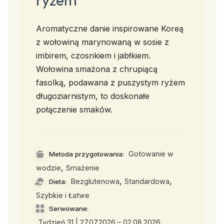
ryżem
Aromatyczne danie inspirowane Koreą
z wołowiną marynowaną w sosie z
imbirem, czosnkiem i jabłkiem.
Wołowina smażona z chrupiącą
fasolką, podawana z puszystym ryżem
długoziarnistym, to doskonałe
połączenie smaków.
Gotowanie w
Metoda przygotowania:
,
wodzie
Smażenie
,
,
Bezglutenowa
Standardowa
Dieta:
Szybkie i Łatwe
Serwowane:
,
Tydzień 31 | 27.07.2026 – 02.08.2026