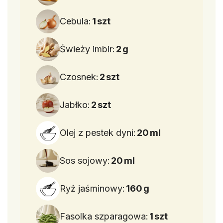
Cebula:
1
szt
Świeży imbir:
2
g
Czosnek:
2
szt
Jabłko:
2
szt
Olej z pestek dyni:
20
ml
Sos sojowy:
20
ml
Ryż jaśminowy:
160
g
Fasolka szparagowa:
1
szt