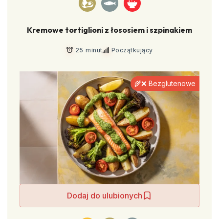
Kremowe tortiglioni z łososiem i szpinakiem
25 minut
Początkujący
🌾❌ Bezglutenowe
Dodaj do ulubionych